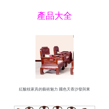
產品大全
紅酸枝家具的藝術魅力 國色天香沙發與東
陽紅木的傳承