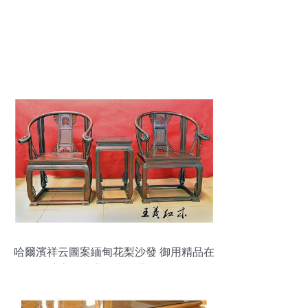
哈爾濱祥云圖案緬甸花梨沙發 御用精品在
濟寧紅木家具中的藝術展現