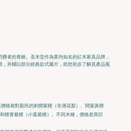
消費者的青睞。圣木堂作為業內知名的紅木家具品牌，
間，并輔以部分經典款式圖片，助您初步了解其產品風
木材包括價格相對親民的刺猬紫檀（非洲花梨）、闊葉黃檀
和檀香紫檀（小葉紫檀）。不同木種，價格差異巨