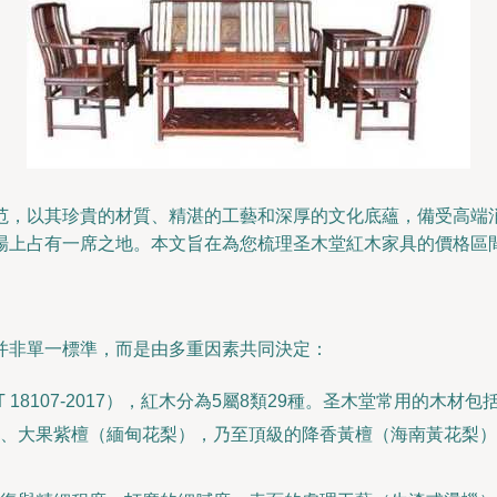
范，以其珍貴的材質、精湛的工藝和深厚的文化底蘊，備受高端
場上占有一席之地。本文旨在為您梳理圣木堂紅木家具的價格區
并非單一標準，而是由多重因素共同決定：
 18107-2017），紅木分為5屬8類29種。圣木堂常用的
、大果紫檀（緬甸花梨），乃至頂級的降香黃檀（海南黃花梨）