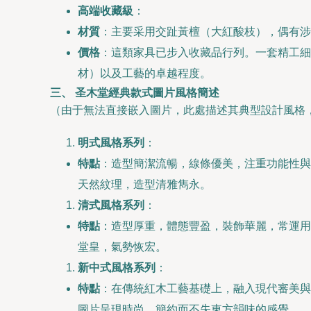
高端收藏級
：
材質
：主要采用交趾黃檀（大紅酸枝），偶有涉
價格
：這類家具已步入收藏品行列。一套精工
材）以及工藝的卓越程度。
三、 圣木堂經典款式圖片風格簡述
（由于無法直接嵌入圖片，此處描述其典型設計風格，
明式風格系列
：
特點
：造型簡潔流暢，線條優美，注重功能性與
天然紋理，造型清雅雋永。
清式風格系列
：
特點
：造型厚重，體態豐盈，裝飾華麗，常運用
堂皇，氣勢恢宏。
新中式風格系列
：
特點
：在傳統紅木工藝基礎上，融入現代審美與
圖片呈現時尚、簡約而不失東方韻味的感覺。