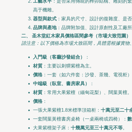
工藝水平
：是否采用傳統的榫卯結構、雕刻的繁
高于機雕。
器型與款式
：家具的尺寸、設計的復雜度、是否
品牌與產地
：品牌附加值、設計原創性及工廠
二、 圣木堂紅木家具價格區間參考（市場大致范圍）
請注意：以下價格為市場大致區間，具體需根據實物
入門級（客廳沙發組合）
：
材質
：主要以刺猬紫檀為主。
價格
：一套（如六件套：沙發、茶幾、電視柜
中端級（臥室、書房家具）
：
材質
：常用大果紫檀（緬甸花梨）、闊葉黃檀。
價格
：
一張大果紫檀1.8米標準頂箱柜：
十萬元至二十
一套闊葉黃檀書房桌椅（一桌兩椅或四椅）：
數
大果紫檀架子床：
十幾萬元至三十萬元不等
。