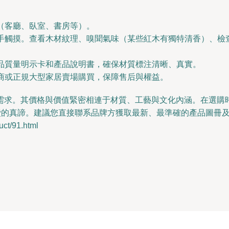
（客廳、臥室、書房等）。
手觸摸。查看木材紋理、嗅聞氣味（某些紅木有獨特清香）、檢
品質量明示卡和產品說明書，確保材質標注清晰、真實。
商或正規大型家居賣場購買，保障售后與權益。
需求。其價格與價值緊密相連于材質、工藝與文化內涵。在選購
費的真諦。建議您直接聯系品牌方獲取最新、最準確的產品圖冊
t/91.html