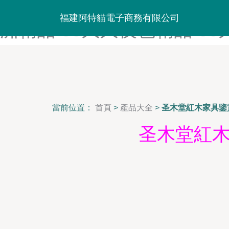
99久久视频精品-99久久丝袜
福建阿特貓電子商務有限公司
洲精品-99久久夜色精品-9
當前位置：
首頁
>
產品大全
>
圣木堂紅木家具鑒
圣木堂紅木