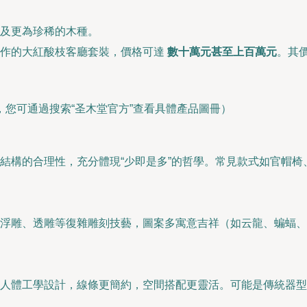
及更為珍稀的木種。
細作的大紅酸枝客廳套裝，價格可達
數十萬元甚至上百萬元
。其
您可通過搜索“圣木堂官方”查看具體產品圖冊）
結構的合理性，充分體現“少即是多”的哲學。常見款式如官帽
浮雕、透雕等復雜雕刻技藝，圖案多寓意吉祥（如云龍、蝙蝠
人體工學設計，線條更簡約，空間搭配更靈活。可能是傳統器