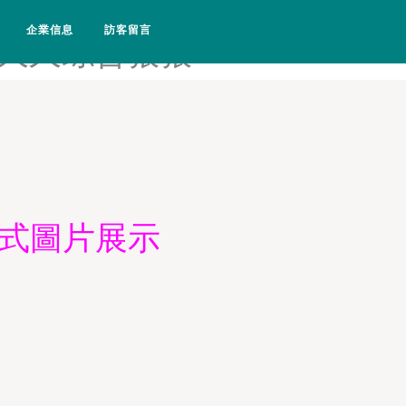
久性爱-99久久亚洲-99久久亚
企業信息
訪客留言
99久久综合狠狠
款式圖片展示