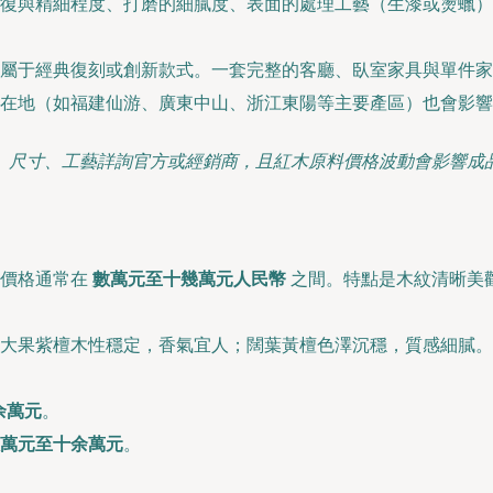
復與精細程度、打磨的細膩度、表面的處理工藝（生漆或燙蠟）
屬于經典復刻或創新款式。一套完整的客廳、臥室家具與單件家
所在地（如福建仙游、廣東中山、浙江東陽等主要產區）也會影響
、尺寸、工藝詳詢官方或經銷商，且紅木原料價格波動會影響成
）價格通常在
數萬元至十幾萬元人民幣
之間。特點是木紋清晰美
大果紫檀木性穩定，香氣宜人；闊葉黃檀色澤沉穩，質感細膩。
余萬元
。
萬元至十余萬元
。