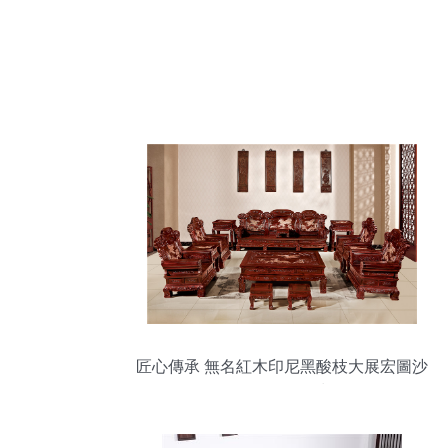
匠心傳承 無名紅木印尼黑酸枝大展宏圖沙
發13件套鑒賞