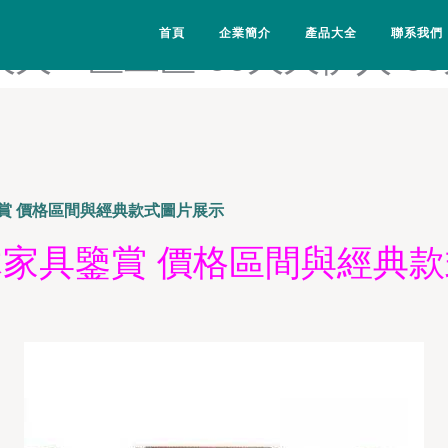
腿交-99久久婷婷国产-99久
首頁
企業簡介
產品大全
聯系我們
9久久一区二区-99久久伊人-
賞 價格區間與經典款式圖片展示
家具鑒賞 價格區間與經典