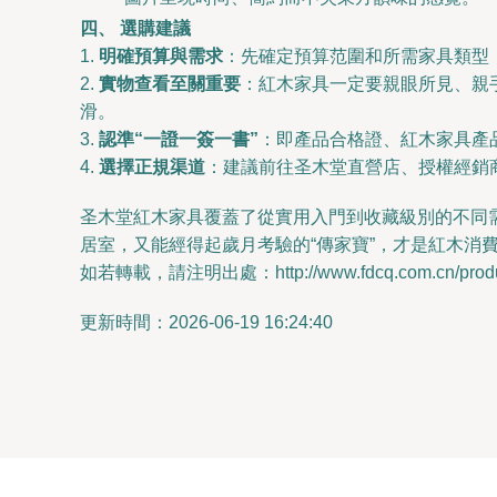
四、 選購建議
1.
明確預算與需求
：先確定預算范圍和所需家具類型
2.
實物查看至關重要
：紅木家具一定要親眼所見、親
滑。
3.
認準“一證一簽一書”
：即產品合格證、紅木家具產
4.
選擇正規渠道
：建議前往圣木堂直營店、授權經銷
圣木堂紅木家具覆蓋了從實用入門到收藏級別的不同
居室，又能經得起歲月考驗的“傳家寶”，才是紅木消
如若轉載，請注明出處：http://www.fdcq.com.cn/produc
更新時間：2026-06-19 16:24:40