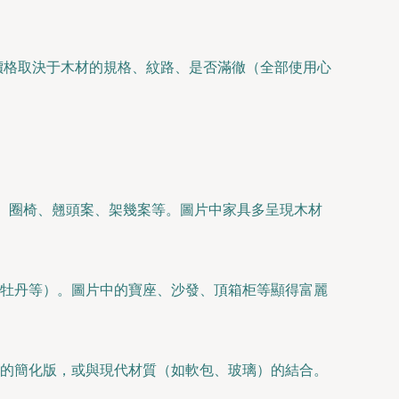
價格取決于木材的規格、紋路、是否滿徹（全部使用心
椅、圈椅、翹頭案、架幾案等。圖片中家具多呈現木材
、牡丹等）。圖片中的寶座、沙發、頂箱柜等顯得富麗
型的簡化版，或與現代材質（如軟包、玻璃）的結合。